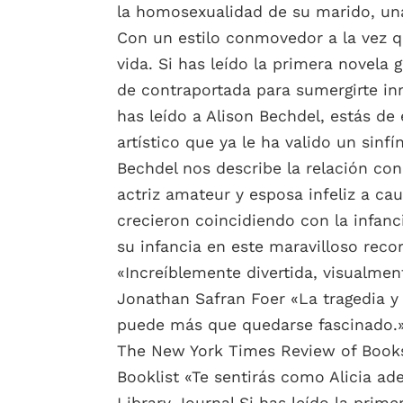
la homosexualidad de su marido, una 
Con un estilo conmovedor a la vez q
vida. Si has leído la primera novela
de contraportada para sumergirte inm
has leído a Alison Bechdel, estás d
artístico que ya le ha valido un sinf
Bechdel nos describe la relación co
actriz amateur y esposa infeliz a ca
crecieron coincidiendo con la infan
su infancia en este maravilloso recorr
«Increíblemente divertida, visualme
Jonathan Safran Foer «La tragedia y 
puede más que quedarse fascinado.
The New York Times Review of Books
Booklist «Te sentirás como Alicia ad
Library Journal Si has leído la prim