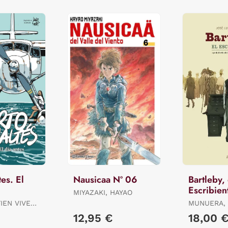
es. El
Nausicaa Nº 06
Bartleby, 
Escribien
MIYAZAKI, HAYAO
TIEN VIVES
MUNUERA, 
N, MARTIN
€
12,95 €
18,00 