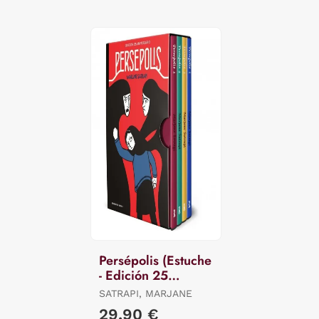
Persépolis (Estuche
- Edición 25
Aniversario)
SATRAPI, MARJANE
29,90 €