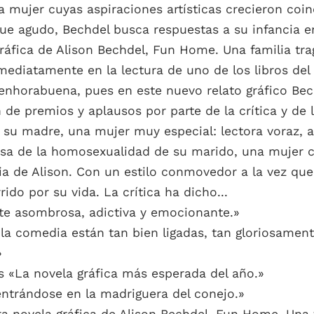
mujer cuyas aspiraciones artísticas crecieron coinc
ue agudo, Bechdel busca respuestas a su infancia en
 gráfica de Alison Bechdel, Fun Home. Una familia tr
ediatamente en la lectura de uno de los libros del a
e enhorabuena, pues en este nuevo relato gráfico Be
ín de premios y aplausos por parte de la crítica y de
n su madre, una mujer muy especial: lectora voraz,
usa de la homosexualidad de su marido, una mujer c
cia de Alison. Con un estilo conmovedor a la vez qu
ido por su vida. La crítica ha dicho...
nte asombrosa, adictiva y emocionante.»
la comedia están tan bien ligadas, tan gloriosamente
»
 «La novela gráfica más esperada del año.»
entrándose en la madriguera del conejo.»
era novela gráfica de Alison Bechdel, Fun Home. Una