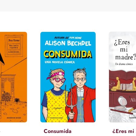
e
Consumida
¿Eres mi