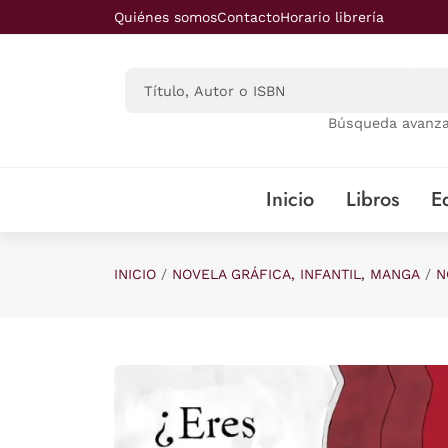
Saltar al contenido principal
Quiénes somos
Contacto
Horario librería
Búsqueda avanz
Inicio
Libros
Ed
INICIO
NOVELA GRÁFICA, INFANTIL, MANGA
N