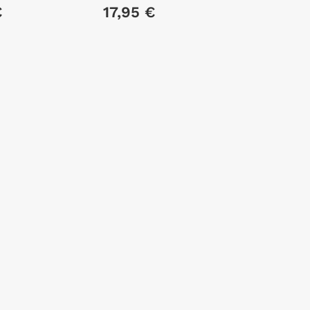
LOTUS / ET
€
17,95 €
LÉLEPHANT, LE LOTUS
/ ET LÉLEPHANT, LE
LOTUS