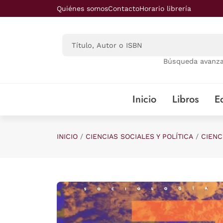
Saltar al contenido principal
Quiénes somos
Contacto
Horario librería
Búsqueda avanz
Inicio
Libros
Ed
INICIO
CIENCIAS SOCIALES Y POLÍTICA
CIENC