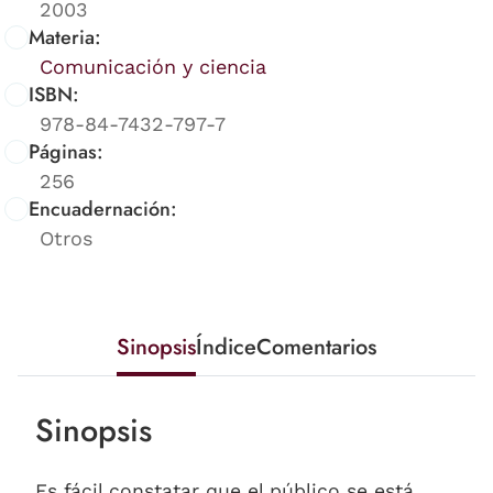
2003
Materia:
Comunicación y ciencia
ISBN:
978-84-7432-797-7
Páginas:
256
Encuadernación:
Otros
Sinopsis
Índice
Comentarios
Sinopsis
Es fácil constatar que el público se está