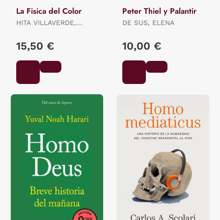
La Fisica del Color
Peter Thiel y Palantir
HITA VILLAVERDE,
DE SUS, ELENA
ENRIQUE F. / JIMÉNEZ
DEL BARCO JALDO,
15,50 €
10,00 €
LUIS MI