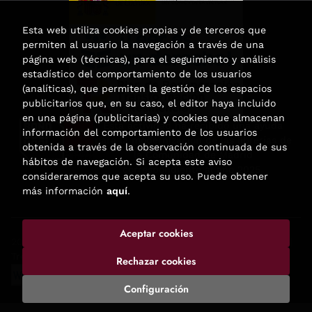
Esta web utiliza cookies propias y de terceros que
permiten al usuario la navegación a través de una
página web (técnicas), para el seguimiento y análisis
estadístico del comportamiento de los usuarios
(analíticas), que permiten la gestión de los espacios
publicitarios que, en su caso, el editor haya incluido
en una página (publicitarias) y cookies que almacenan
Esta actividad ha recibido una ayuda
información del comportamiento de los usuarios
para la modernización de las librerías de
obtenida a través de la observación continuada de sus
la Comunidad de Madrid
hábitos de navegación. Si acepta este aviso
correspondiente al año 2025.
consideraremos que acepta su uso. Puede obtener
más información
aquí
.
Aceptar cookies
2026 ©
Enclave de libros
. Todos los Derechos Reservados |
Trevenque Group
Rechazar cookies
Configuración