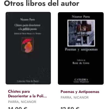
Otros libros del autor
Chistes para
Poemas y Antipoemas
Desorientar a la Policía
PARRA, NICANOR
/ Poesía
PARRA, NICANOR
14,00 €
12,50 €