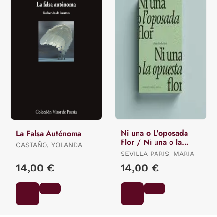
Ni una o L'oposada
La Falsa Autónoma
Flor / Ni una o la
CASTAÑO, YOLANDA
Opuesta Flor.
SEVILLA PARIS, MARIA
14,00 €
14,00 €