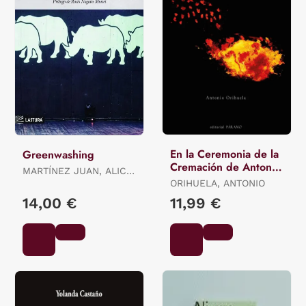
En la Ceremonia de la
Greenwashing
Cremación de Antonio
MARTÍNEZ JUAN, ALICIA
Orihuela
ES.
ORIHUELA, ANTONIO
14,00 €
11,99 €