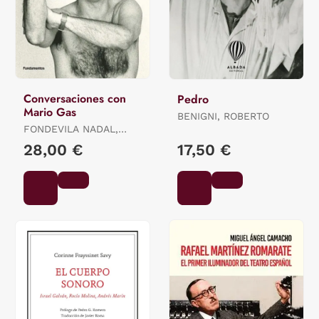
Conversaciones con
Pedro
Mario Gas
BENIGNI, ROBERTO
FONDEVILA NADAL,
SANTIAGO / PETIT
28,00 €
17,50 €
BOZZO, TERESA