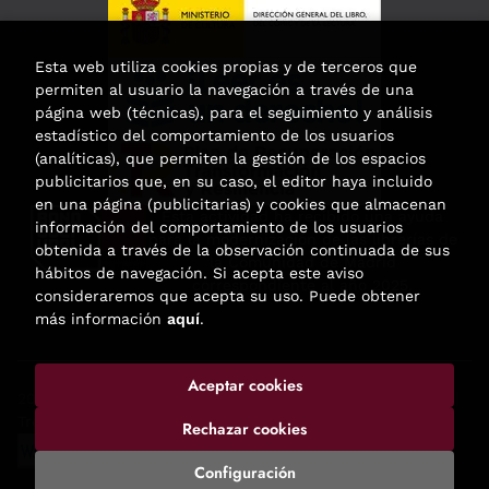
Esta web utiliza cookies propias y de terceros que
permiten al usuario la navegación a través de una
página web (técnicas), para el seguimiento y análisis
estadístico del comportamiento de los usuarios
(analíticas), que permiten la gestión de los espacios
publicitarios que, en su caso, el editor haya incluido
en una página (publicitarias) y cookies que almacenan
Esta actividad ha recibido una ayuda
información del comportamiento de los usuarios
para la modernización de las librerías de
obtenida a través de la observación continuada de sus
la Comunidad de Madrid
hábitos de navegación. Si acepta este aviso
correspondiente al año 2025.
consideraremos que acepta su uso. Puede obtener
más información
aquí
.
Aceptar cookies
2026 ©
Enclave de libros
. Todos los Derechos Reservados |
Trevenque Group
Rechazar cookies
Configuración