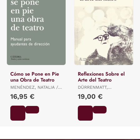
Cómo se Pone en Pie
Reflexiones Sobre el
una Obra de Teatro
Arte del Teatro
MENÉNDEZ, NATALIA /
DÜRRENMATT,
VALENCIANO, PILAR /
FRIEDRICH
16,95 €
19,00 €
AMESTOY, AINHOA /
BARCELO, ANA /
HERMIDA, CRISTINA /
SAZ, VA