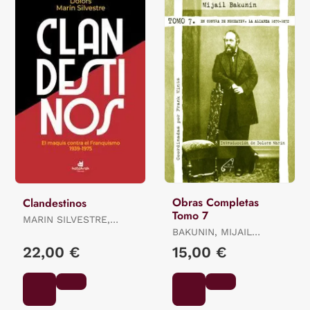
Obras Completas
Clandestinos
Tomo 7
MARIN SILVESTRE,
DOLORS
BAKUNIN, MIJAIL
ALEKSANDROVICH /
22,00 €
15,00 €
MINTZ, FRANK / MARIN
I SILVESTRE, DOLORS