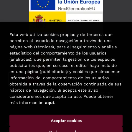
Esta web utiliza cookies propias y de terceros que
permiten al usuario la navegación a través de una
página web (técnicas), para el seguimiento y análisis
estadístico del comportamiento de los usuarios
(analíticas), que permiten la gestión de los espacios
publicitarios que, en su caso, el editor haya incluido
en una página (publicitarias) y cookies que almacenan
Esta actividad ha recibido una ayuda
información del comportamiento de los usuarios
para la modernización de las librerías de
obtenida a través de la observación continuada de sus
la Comunidad de Madrid
hábitos de navegación. Si acepta este aviso
correspondiente al año 2025.
consideraremos que acepta su uso. Puede obtener
más información
aquí
.
Aceptar cookies
2026 ©
Enclave de libros
. Todos los Derechos Reservados |
Trevenque Group