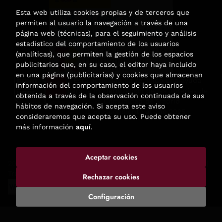
Esta web utiliza cookies propias y de terceros que
permiten al usuario la navegación a través de una
página web (técnicas), para el seguimiento y análisis
estadístico del comportamiento de los usuarios
(analíticas), que permiten la gestión de los espacios
publicitarios que, en su caso, el editor haya incluido
en una página (publicitarias) y cookies que almacenan
Esta actividad ha recibido una ayuda
información del comportamiento de los usuarios
para la modernización de las librerías de
obtenida a través de la observación continuada de sus
la Comunidad de Madrid
hábitos de navegación. Si acepta este aviso
correspondiente al año 2025.
consideraremos que acepta su uso. Puede obtener
más información
aquí
.
Aceptar cookies
2026 ©
Enclave de libros
. Todos los Derechos Reservados |
Trevenque Group
Rechazar cookies
Configuración