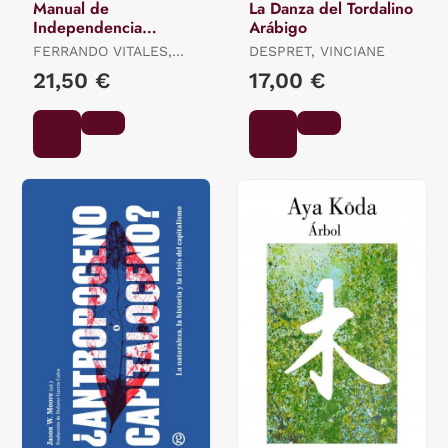
Manual de
La Danza del Tordalino
Independencia
Arábigo
Energética
FERRANDO VITALES,
DESPRET, VINCIANE
FERNANDO / MORALES
21,50 €
17,00 €
LÓPEZ, ISMAEL