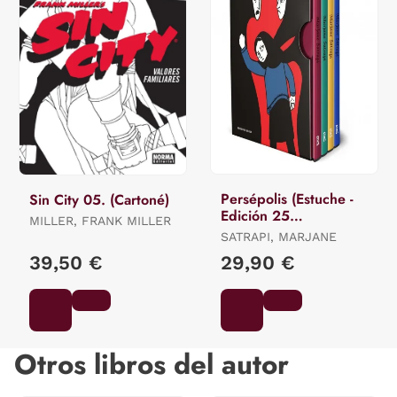
Persépolis (Estuche -
Sin City 05. (Cartoné)
Edición 25
MILLER, FRANK MILLER
Aniversario)
SATRAPI, MARJANE
39,50 €
29,90 €
Otros libros del autor