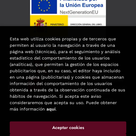
Esta web utiliza cookies propias y de terceros que
permiten al usuario la navegación a través de una
página web (técnicas), para el seguimiento y análisis
estadístico del comportamiento de los usuarios
(analíticas), que permiten la gestión de los espacios
publicitarios que, en su caso, el editor haya incluido
en una página (publicitarias) y cookies que almacenan
Esta actividad ha recibido una ayuda
información del comportamiento de los usuarios
para la modernización de las librerías de
obtenida a través de la observación continuada de sus
la Comunidad de Madrid
hábitos de navegación. Si acepta este aviso
correspondiente al año 2025.
consideraremos que acepta su uso. Puede obtener
más información
aquí
.
Aceptar cookies
2026 ©
Enclave de libros
. Todos los Derechos Reservados |