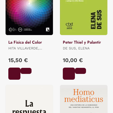
La Fisica del Color
Peter Thiel y Palantir
HITA VILLAVERDE,
DE SUS, ELENA
ENRIQUE F. / JIMÉNEZ
DEL BARCO JALDO,
15,50 €
10,00 €
LUIS MI