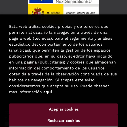
Esta web utiliza cookies propias y de terceros que
permiten al usuario la navegación a través de una
página web (técnicas), para el seguimiento y análisis
estadístico del comportamiento de los usuarios
(analíticas), que permiten la gestión de los espacios
publicitarios que, en su caso, el editor haya incluido
en una página (publicitarias) y cookies que almacenan
Esta actividad ha recibido una ayuda
información del comportamiento de los usuarios
para la modernización de las librerías de
obtenida a través de la observación continuada de sus
la Comunidad de Madrid
hábitos de navegación. Si acepta este aviso
correspondiente al año 2025.
consideraremos que acepta su uso. Puede obtener
más información
aquí
.
Aceptar cookies
2026 ©
Enclave de libros
. Todos los Derechos Reservados |
Trevenque Group
Rechazar cookies