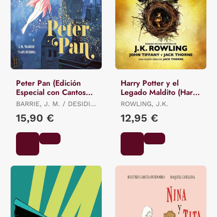
Peter Pan (Edición
Harry Potter y el
Especial con Cantos
Legado Maldito (Harry
Tintados)
Potter 8)
BARRIE, J. M. / DESIDIA,
ROWLING, J.K.
LADY
15,90 €
12,95 €