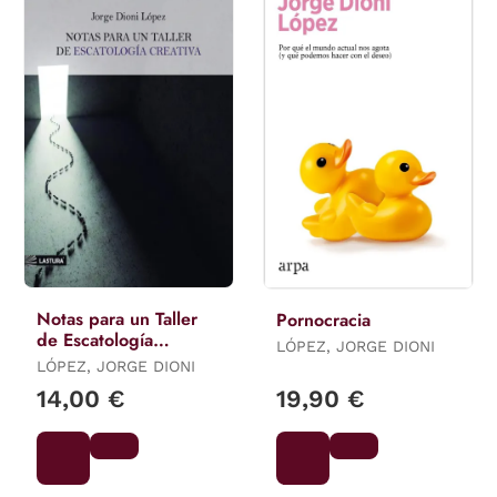
Notas para un Taller
Pornocracia
de Escatología
LÓPEZ, JORGE DIONI
Creativa
LÓPEZ, JORGE DIONI
14,00 €
19,90 €