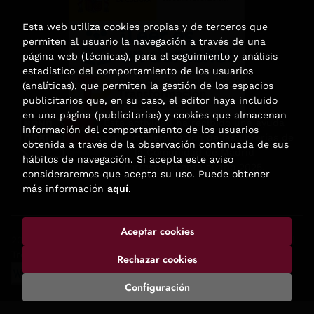
Esta web utiliza cookies propias y de terceros que
permiten al usuario la navegación a través de una
página web (técnicas), para el seguimiento y análisis
estadístico del comportamiento de los usuarios
(analíticas), que permiten la gestión de los espacios
publicitarios que, en su caso, el editor haya incluido
en una página (publicitarias) y cookies que almacenan
Esta actividad ha recibido una ayuda
información del comportamiento de los usuarios
para la modernización de las librerías de
obtenida a través de la observación continuada de sus
la Comunidad de Madrid
hábitos de navegación. Si acepta este aviso
correspondiente al año 2025.
consideraremos que acepta su uso. Puede obtener
más información
aquí
.
Aceptar cookies
2026 ©
Enclave de libros
. Todos los Derechos Reservados |
Trevenque Group
Rechazar cookies
Configuración