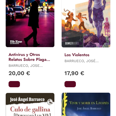
Antivirus y Otros
Los Violentos
Relatos Sobre Plagas y
BARRUECO, JOSÉ
Paranoias
BARRUECO, JOSE
ÁNGEL
ANGEL
20,00 €
17,90 €