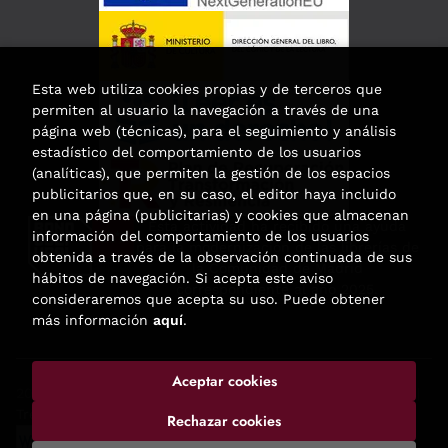
Esta web utiliza cookies propias y de terceros que
permiten al usuario la navegación a través de una
página web (técnicas), para el seguimiento y análisis
estadístico del comportamiento de los usuarios
(analíticas), que permiten la gestión de los espacios
publicitarios que, en su caso, el editor haya incluido
en una página (publicitarias) y cookies que almacenan
Esta actividad ha recibido una ayuda
información del comportamiento de los usuarios
para la modernización de las librerías de
obtenida a través de la observación continuada de sus
la Comunidad de Madrid
hábitos de navegación. Si acepta este aviso
correspondiente al año 2025.
consideraremos que acepta su uso. Puede obtener
más información
aquí
.
Aceptar cookies
2026 ©
Enclave de libros
. Todos los Derechos Reservados |
Trevenque Group
Rechazar cookies