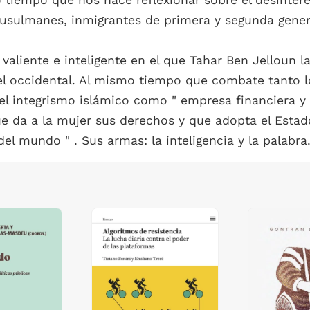
o tiempo que nos hace reflexionar sobre el desinter
musulmanes, inmigrantes de primera y segunda gener
o valiente e inteligente en el que Tahar Ben Jellou
 occidental. Al mismo tiempo que combate tanto lo
l integrismo islámico como " empresa financiera y p
que da a la mujer sus derechos y que adopta el Esta
el mundo " . Sus armas: la inteligencia y la palabra