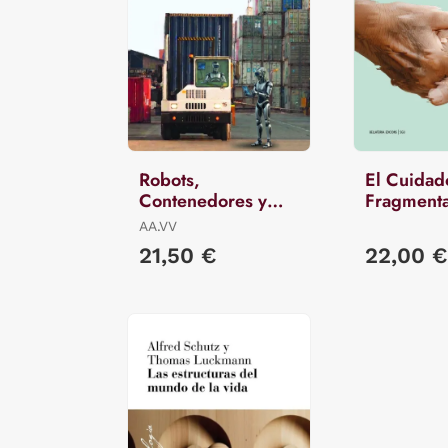
Robots,
El Cuidad
Contenedores y
Fragment
Plataformas
AA.VV
21,50 €
22,00 €