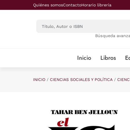
Saltar al contenido principal
Quiénes somos
Contacto
Horario librería
Búsqueda avanz
Inicio
Libros
Ed
INICIO
CIENCIAS SOCIALES Y POLÍTICA
CIENC