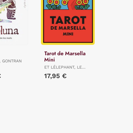
Tarot de Marsella
Mini
, GONTRAN
ET LÉLEPHANT, LE
LOTUS / ET
€
17,95 €
LÉLEPHANT, LE LOTUS
/ ET LÉLEPHANT, LE
LOTUS