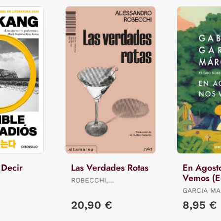
 Decir
Las Verdades Rotas
En Agost
Vemos (E
ROBECCHI,
Limitada)
ALESSANDRO
GARCIA MA
GABRIEL
20,90 €
8,95 €