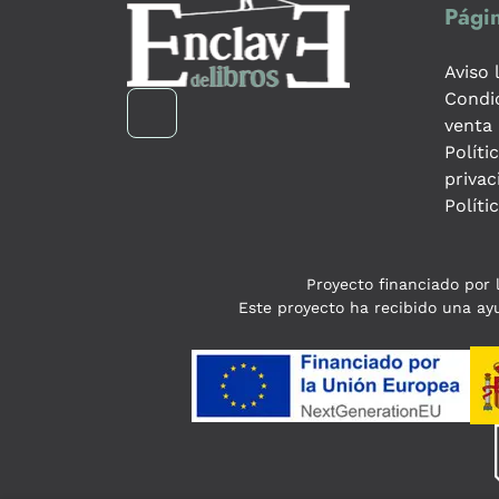
Págin
Aviso 
Condi
venta
Políti
privac
Políti
Proyecto financiado por l
Este proyecto ha recibido una ayu