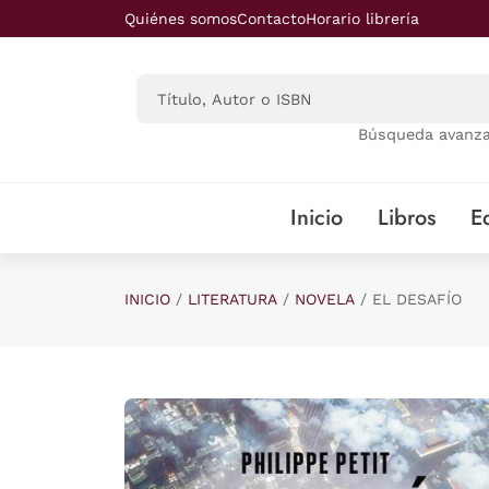
Saltar al contenido principal
Quiénes somos
Contacto
Horario librería
Búsqueda avanz
Inicio
Libros
Ed
INICIO
LITERATURA
NOVELA
EL DESAFÍO