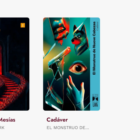
Mesías
Cadáver
RK
EL MONSTRUO DE
NUEVE CABEZAS:
BARRIENTOS,