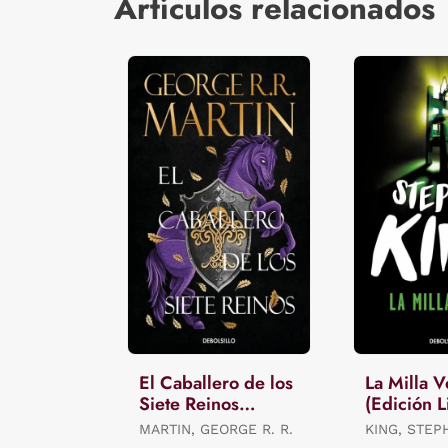
Artículos relacionados
El Caballero de los
La Milla 
Siete Reinos
(Edición L
(Canción de Hielo
Verano)
MARTIN, GEORGE R. R.
KING, STEP
y Fuego)