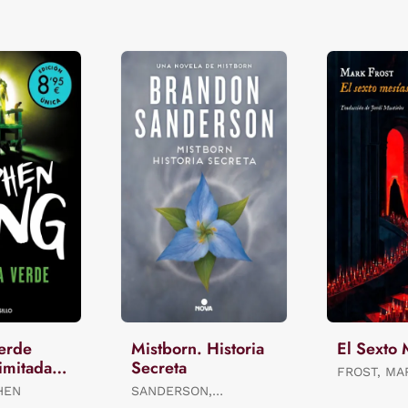
Verde
Mistborn. Historia
El Sexto 
imitada ·
Secreta
FROST, MA
HEN
SANDERSON,
BRANDON