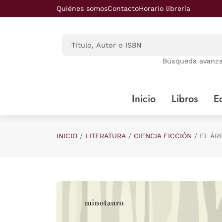
Saltar al contenido principal
Quiénes somos
Contacto
Horario librería
Búsqueda avanz
Inicio
Libros
Ed
INICIO
LITERATURA
CIENCIA FICCIÓN
EL ÁR