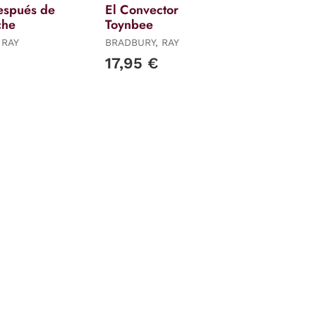
espués de
El Convector
che
Toynbee
 RAY
BRADBURY, RAY
17,95 €