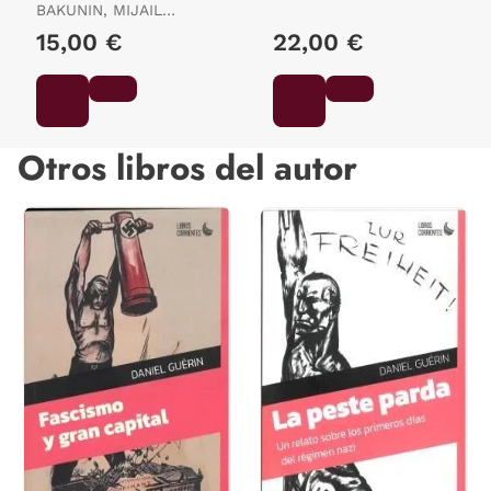
BAKUNIN, MIJAIL
DOLORS
ALEKSANDROVICH /
15,00 €
22,00 €
MINTZ, FRANK / MARIN
I SILVESTRE, DOLORS
Otros libros del autor