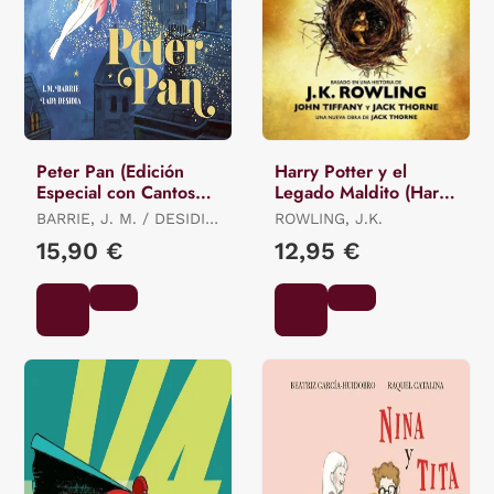
Peter Pan (Edición
Harry Potter y el
Especial con Cantos
Legado Maldito (Harry
Tintados)
Potter 8)
BARRIE, J. M. / DESIDIA,
ROWLING, J.K.
LADY
15,90 €
12,95 €