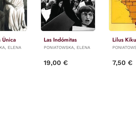
 Única
Las Indómitas
Lilus Kik
KA, ELENA
PONIATOWSKA, ELENA
PONIATOWS
19,00 €
7,50 €