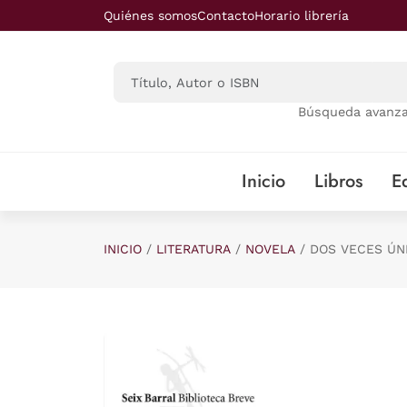
Saltar al contenido principal
Quiénes somos
Contacto
Horario librería
Búsqueda avanz
Inicio
Libros
Ed
INICIO
LITERATURA
NOVELA
DOS VECES ÚN