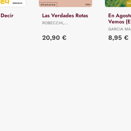
 Decir
Las Verdades Rotas
En Agost
Vemos (E
ROBECCHI,
Limitada)
ALESSANDRO
GARCIA MA
GABRIEL
20,90 €
8,95 €