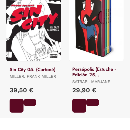
Persépolis (Estuche -
Sin City 05. (Cartoné)
Edición 25
MILLER, FRANK MILLER
Aniversario)
SATRAPI, MARJANE
39,50 €
29,90 €