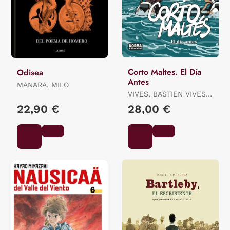
Corto Maltes. El Día
Odisea
Antes
MANARA, MILO
VIVES, BASTIEN VIVES /
QUENEHEN, MARTIN
22,90 €
28,00 €