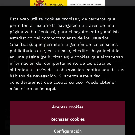
Esta web utiliza cookies propias y de terceros que
permiten al usuario la navegación a través de una
página web (técnicas), para el seguimiento y análisis
estadístico del comportamiento de los usuarios
(analíticas), que permiten la gestión de los espacios
publicitarios que, en su caso, el editor haya incluido
en una página (publicitarias) y cookies que almacenan
Esta actividad ha recibido una ayuda
información del comportamiento de los usuarios
para la modernización de las librerías de
obtenida a través de la observación continuada de sus
la Comunidad de Madrid
hábitos de navegación. Si acepta este aviso
correspondiente al año 2025.
consideraremos que acepta su uso. Puede obtener
más información
aquí
.
Aceptar cookies
2026 ©
Enclave de libros
. Todos los Derechos Reservados |
Trevenque Group
Rechazar cookies
Configuración