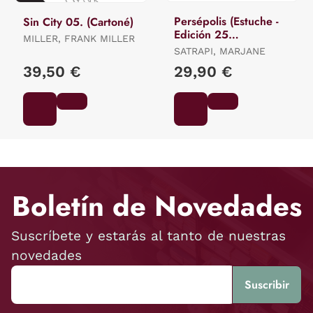
Persépolis (Estuche -
Sin City 05. (Cartoné)
Edición 25
MILLER, FRANK MILLER
Aniversario)
SATRAPI, MARJANE
39,50 €
29,90 €
Boletín de Novedades
Suscríbete y estarás al tanto de nuestras
novedades