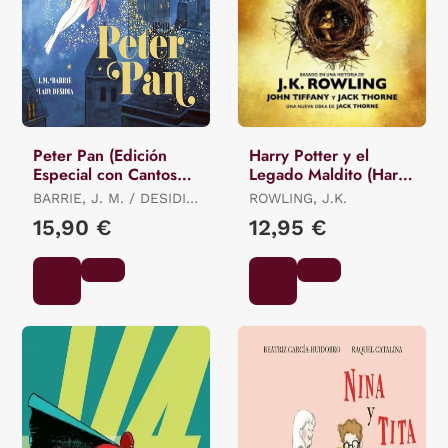
Peter Pan (Edición
Harry Potter y el
Especial con Cantos
Legado Maldito (Harry
Tintados)
Potter 8)
BARRIE, J. M. / DESIDIA,
ROWLING, J.K.
LADY
15,90 €
12,95 €