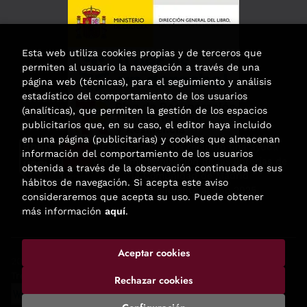
Esta web utiliza cookies propias y de terceros que
permiten al usuario la navegación a través de una
página web (técnicas), para el seguimiento y análisis
estadístico del comportamiento de los usuarios
(analíticas), que permiten la gestión de los espacios
publicitarios que, en su caso, el editor haya incluido
en una página (publicitarias) y cookies que almacenan
Esta actividad ha recibido una ayuda
información del comportamiento de los usuarios
para la modernización de las librerías de
obtenida a través de la observación continuada de sus
la Comunidad de Madrid
hábitos de navegación. Si acepta este aviso
correspondiente al año 2025.
consideraremos que acepta su uso. Puede obtener
más información
aquí
.
Aceptar cookies
2026 ©
Enclave de libros
. Todos los Derechos Reservados |
Trevenque Group
Rechazar cookies