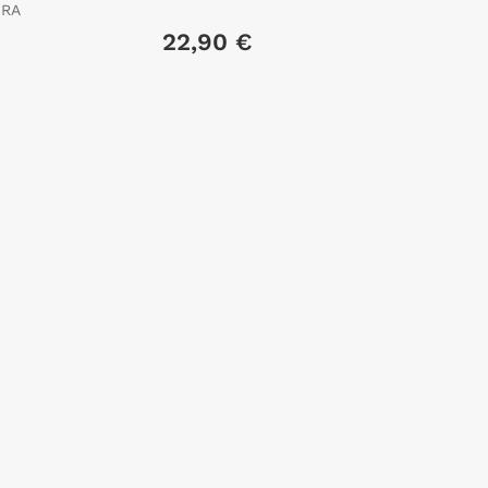
URA
€
22,90 €