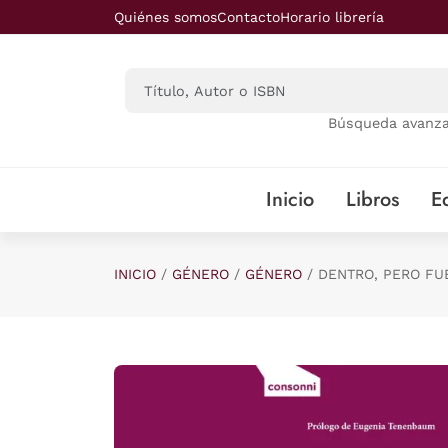
Saltar al contenido principal
Quiénes somos
Contacto
Horario librería
Búsqueda avanz
Inicio
Libros
Ed
INICIO
GÉNERO
GÉNERO
DENTRO, PERO FU