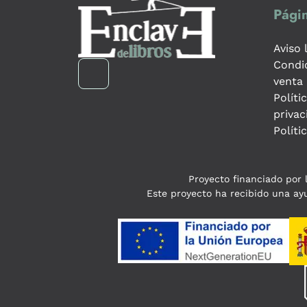
Págin
Aviso 
Condi
venta
Políti
privac
Políti
Proyecto financiado por l
Este proyecto ha recibido una ayu