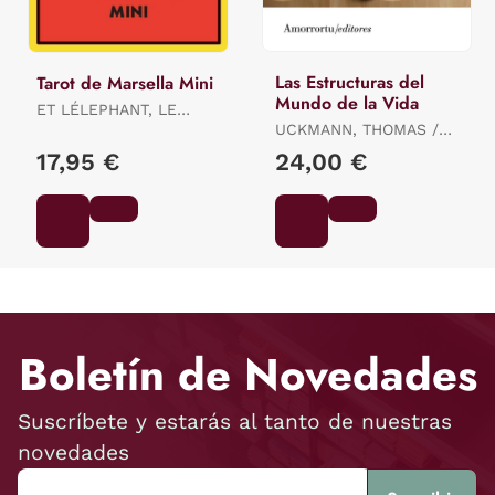
Las Estructuras del
Tarot de Marsella Mini
Mundo de la Vida
ET LÉLEPHANT, LE
LOTUS / ET LÉLEPHANT,
UCKMANN, THOMAS /
LE LOTUS / ET
SCHUTZ ALFRED E
17,95 €
24,00 €
LÉLEPHANT, LE LOTUS
Boletín de Novedades
Suscríbete y estarás al tanto de nuestras
novedades