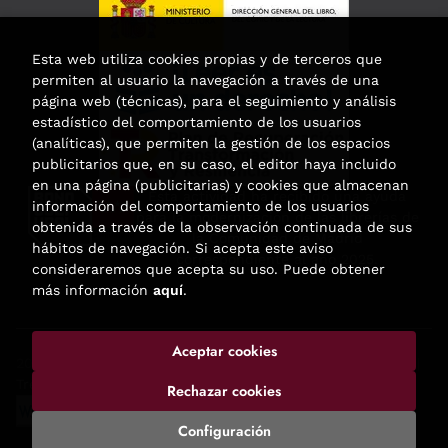
Esta web utiliza cookies propias y de terceros que
permiten al usuario la navegación a través de una
página web (técnicas), para el seguimiento y análisis
estadístico del comportamiento de los usuarios
(analíticas), que permiten la gestión de los espacios
publicitarios que, en su caso, el editor haya incluido
en una página (publicitarias) y cookies que almacenan
Esta actividad ha recibido una ayuda
información del comportamiento de los usuarios
para la modernización de las librerías de
obtenida a través de la observación continuada de sus
la Comunidad de Madrid
hábitos de navegación. Si acepta este aviso
correspondiente al año 2025.
consideraremos que acepta su uso. Puede obtener
más información
aquí
.
Aceptar cookies
2026 ©
Enclave de libros
. Todos los Derechos Reservados |
Trevenque Group
Rechazar cookies
Configuración