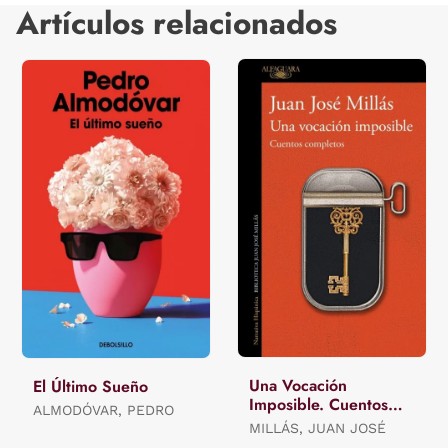
Artículos relacionados
Una Vocación
El Último Sueño
Imposible. Cuentos
ALMODÓVAR, PEDRO
Completos
MILLÁS, JUAN JOSÉ