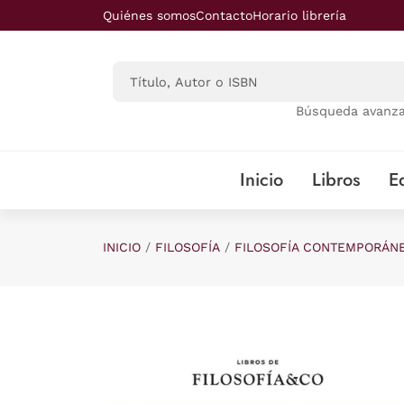
Saltar al contenido principal
Quiénes somos
Contacto
Horario librería
Búsqueda avanz
Inicio
Libros
Ed
INICIO
FILOSOFÍA
FILOSOFÍA CONTEMPORÁN