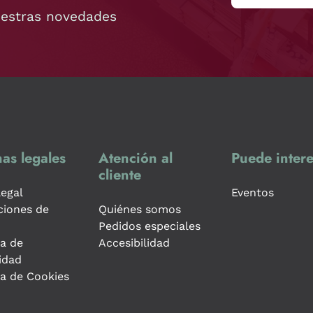
uestras novedades
as legales
Atención al
Puede intere
cliente
legal
Eventos
ciones de
Quiénes somos
Pedidos especiales
ca de
Accesibilidad
idad
ca de Cookies