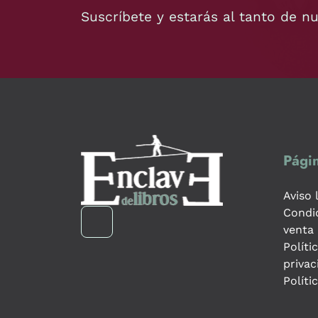
Suscríbete y estarás al tanto de n
Págin
Aviso 
Condi
venta
Políti
privac
Políti