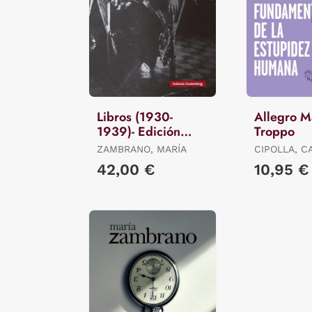
Libros (1930-
Allegro 
1939)- Edición
Troppo
Revisada
ZAMBRANO, MARÍA
CIPOLLA, C
42,00 €
10,95 €