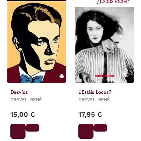
Desvíos
¿Estáis Locos?
CREVEL, RENÉ
CREVEL, RENÉ
15,00 €
17,95 €