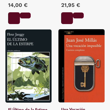
MIYAMORI, ASATARO /
14,00 €
21,95 €
OZAKI, YEI THEODORA /
MITFORD, A.B.
Una Vocación
El Último de la Estirpe