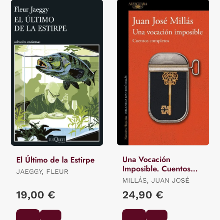
Una Vocación
El Último de la Estirpe
Imposible. Cuentos
JAEGGY, FLEUR
Completos
MILLÁS, JUAN JOSÉ
19,00 €
24,90 €