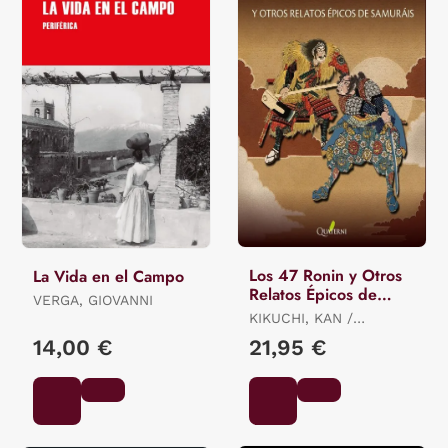
Los 47 Ronin y Otros
La Vida en el Campo
Relatos Épicos de
VERGA, GIOVANNI
Samuráis
KIKUCHI, KAN /
MIYAMORI, ASATARO /
14,00 €
21,95 €
OZAKI, YEI THEODORA /
MITFORD, A.B.