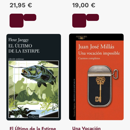
MIYAMORI, ASATARO /
21,95 €
19,00 €
OZAKI, YEI THEODORA /
MITFORD, A.B.
Una Vocación
El Último de la Estirpe