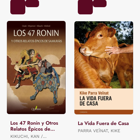
Los 47 Ronin y Otros
La Vida Fuera de Casa
Relatos Épicos de
PARRA VEÏNAT, KIKE
Samuráis
KIKUCHI, KAN /