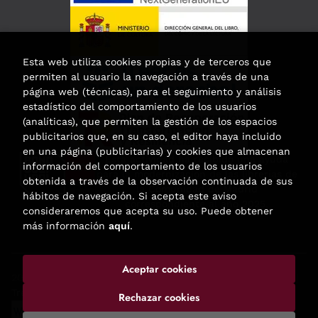
Esta web utiliza cookies propias y de terceros que
permiten al usuario la navegación a través de una
página web (técnicas), para el seguimiento y análisis
estadístico del comportamiento de los usuarios
(analíticas), que permiten la gestión de los espacios
publicitarios que, en su caso, el editor haya incluido
en una página (publicitarias) y cookies que almacenan
Esta actividad ha recibido una ayuda
información del comportamiento de los usuarios
para la modernización de las librerías de
obtenida a través de la observación continuada de sus
la Comunidad de Madrid
hábitos de navegación. Si acepta este aviso
correspondiente al año 2025.
consideraremos que acepta su uso. Puede obtener
más información
aquí
.
Aceptar cookies
2026 ©
Enclave de libros
. Todos los Derechos Reservados |
Trevenque Group
Rechazar cookies