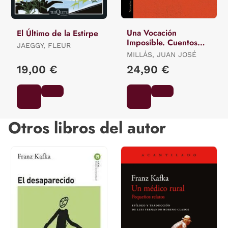
Una Vocación
El Último de la Estirpe
Imposible. Cuentos
JAEGGY, FLEUR
Completos
MILLÁS, JUAN JOSÉ
19,00 €
24,90 €
Otros libros del autor