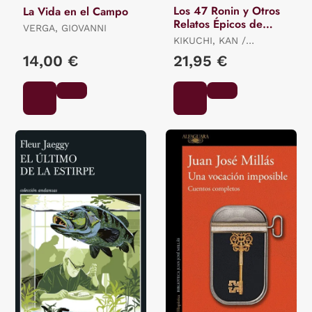
Los 47 Ronin y Otros
La Vida en el Campo
Relatos Épicos de
VERGA, GIOVANNI
Samuráis
KIKUCHI, KAN /
MIYAMORI, ASATARO /
14,00 €
21,95 €
OZAKI, YEI THEODORA /
MITFORD, A.B.