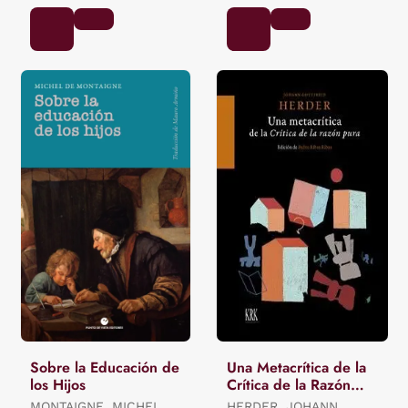
Sobre la Educación de
Una Metacrítica de la
los Hijos
Crítica de la Razón
Pura
MONTAIGNE, MICHEL
HERDER, JOHANN