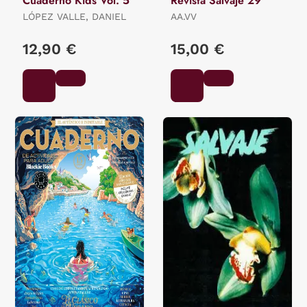
Cuaderno Kids Vol. 5
Revista Salvaje 29
LÓPEZ VALLE, DANIEL
AA.VV
12,90 €
15,00 €