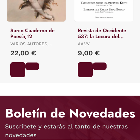
Surco Cuaderno de
Revista de Occidente
Poesía,12
537: la Locura del
Arte
VARIOS AUTORES,
AA.VV
VARIOS AUTORES
22,00 €
9,00 €
Boletín de Novedades
Suscríbete y estarás al tanto de nuestras
novedades