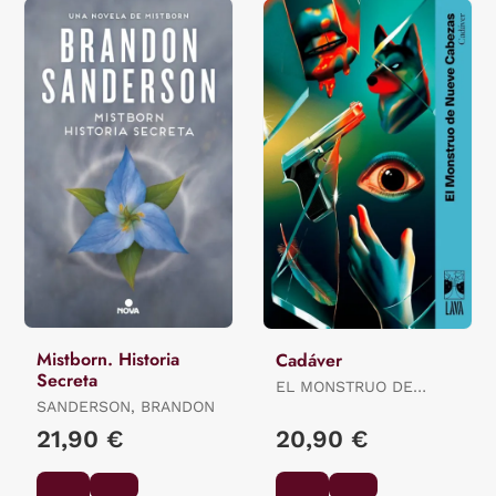
Mistborn. Historia
Cadáver
Secreta
EL MONSTRUO DE
SANDERSON, BRANDON
NUEVE CABEZAS:
BARRIENTOS,
21,90 €
20,90 €
MAXIMILIANO /
GROSSMAN, LUCILA /
ANCIRA, LOLA / RIVERO,