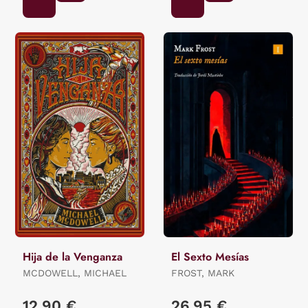
GIOVANNA / BARRAGÁN,
LUIS CARLOS / REYES,
KAREN
Hija de la Venganza
El Sexto Mesías
MCDOWELL, MICHAEL
FROST, MARK
12,90 €
26,95 €