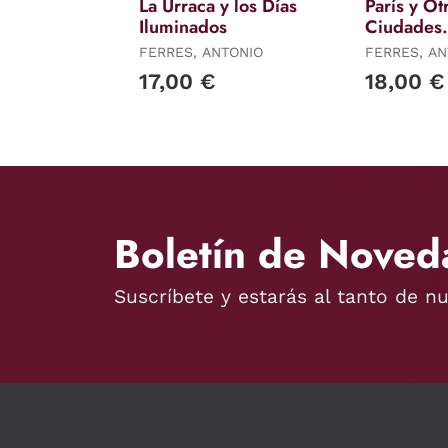
La Urraca y los Días
París y Ot
Iluminados
Ciudades
Encontrad
FERRES, ANTONIO
FERRES, A
17,00 €
18,00 €
Boletín de Noved
Suscríbete y estarás al tanto de n