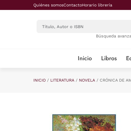
Saltar al contenido principal
Quiénes somos
Contacto
Horario librería
Búsqueda avanz
Inicio
Libros
Ed
INICIO
LITERATURA
NOVELA
CRÓNICA DE A