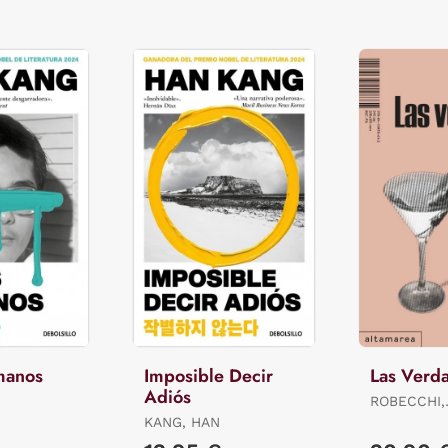
manos
Imposible Decir
Las Verd
Adiós
ROBECCHI,
ALESSAND
KANG, HAN