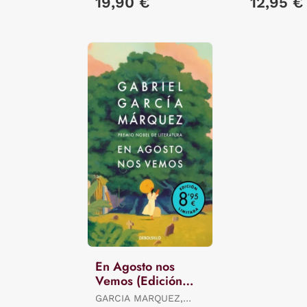
19,90 €
12,95 €
En Agosto nos
Vemos (Edición
Limitada)
GARCIA MARQUEZ,