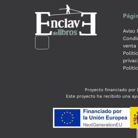
Págin
Aviso 
Condi
venta
Políti
privac
Políti
Proyecto financiado por l
Este proyecto ha recibido una ayu