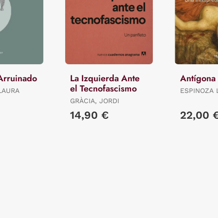
Arruinado
La Izquierda Ante
Antígona
el Tecnofascismo
LAURA
ESPINOZA 
RICARDO
GRÀCIA, JORDI
€
14,90 €
22,00 