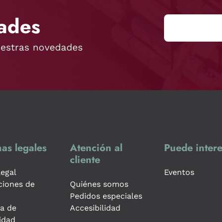
ades
uestras novedades
as legales
Atención al
Puede intere
cliente
legal
Eventos
ciones de
Quiénes somos
Pedidos especiales
ca de
Accesibilidad
idad