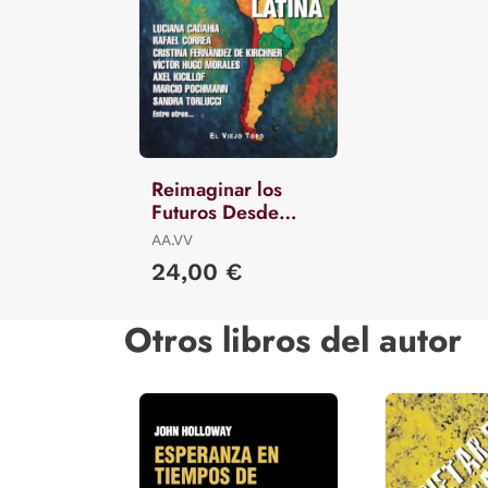
Reimaginar los
Futuros Desde
América Latina
AA.VV
24,00 €
Otros libros del autor