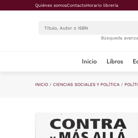
Saltar al contenido principal
Quiénes somos
Contacto
Horario librería
Búsqueda avanz
Inicio
Libros
Ed
INICIO
CIENCIAS SOCIALES Y POLÍTICA
POLÍT