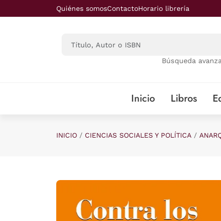
Saltar al contenido principal
Quiénes somos
Contacto
Horario librería
Búsqueda avanz
Inicio
Libros
Ed
INICIO
CIENCIAS SOCIALES Y POLÍTICA
ANAR