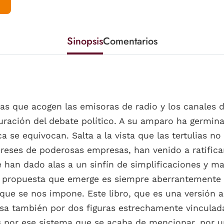
Sinopsis
Comentarios
lias que acogen las emisoras de radio y los canales 
guración del debate político. A su amparo ha germina
 se equivocan. Salta a la vista que las tertulias 
reses de poderosas empresas, han venido a ratificar
ue han dado alas a un sinfín de simplificaciones y m
la propuesta que emerge es siempre aberrantemente 
que se nos impone. Este libro, que es una versión 
esa también por dos figuras estrechamente vinculad
os por ese sistema que se acaba de mencionar, por un