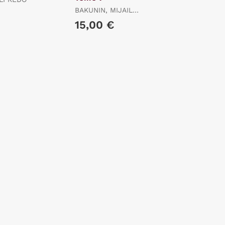
BAKUNIN, MIJAIL
ALEKSANDROVICH /
15,00 €
MINTZ, FRANK / MARIN
I SILVESTRE, DOLORS