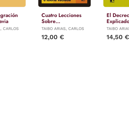
egración
Cuatro Lecciones
El Decre
avia
Sobre
Explicad
Decrecimiento,
Sencillez
S, CARLOS
TAIBO ARIAS, CARLOS
TAIBO ARI
Colapso,
12,00 €
14,50 
Ecofascismo e
Iberia Vaciada