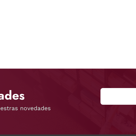
ades
uestras novedades