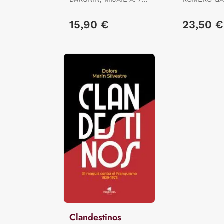
MAIZ, JORDI
ELADI
15,90 €
23,50 €
Clandestinos