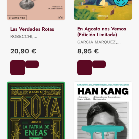
En Agosto nos Vemos
Las Verdades Rotas
(Edición Limitada)
ROBECCHI,
ALESSANDRO
GARCIA MARQUEZ,
GABRIEL
20,90 €
8,95 €