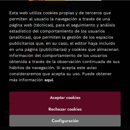
Esta web utiliza cookies propias y de terceros que
permiten al usuario la navegación a través de una
página web (técnicas), para el seguimiento y análisis
estadístico del comportamiento de los usuarios
(analíticas), que permiten la gestión de los espacios
publicitarios que, en su caso, el editor haya incluido
en una página (publicitarias) y cookies que almacenan
Esta actividad ha recibido una ayuda
información del comportamiento de los usuarios
para la modernización de las librerías de
obtenida a través de la observación continuada de sus
la Comunidad de Madrid
hábitos de navegación. Si acepta este aviso
correspondiente al año 2025.
consideraremos que acepta su uso. Puede obtener
más información
aquí
.
Aceptar cookies
2026 ©
Enclave de libros
. Todos los Derechos Reservados |
Trevenque Group
Rechazar cookies
Configuración