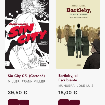
Bartleby, el
Sin City 05. (Cartoné)
Escribiente
MILLER, FRANK MILLER
MUNUERA, JOSÉ LUIS
39,50 €
18,00 €