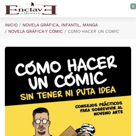
Saltar al contenido principal
0
INICIO
NOVELA GRÁFICA, INFANTIL, MANGA
NOVELA GRÁFICA Y CÓMIC
COMO HACER UN COMIC