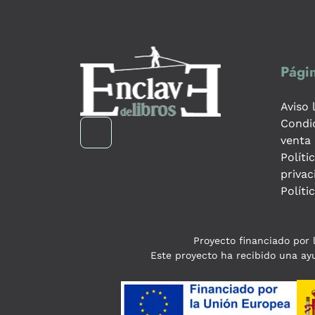
Págin
Aviso 
Condi
venta
Políti
privac
Políti
Proyecto financiado por l
Este proyecto ha recibido una ayu