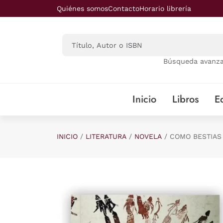
Saltar al contenido principal
Quiénes somos
Contacto
Horario librería
Búsqueda avanz
Inicio
Libros
Ed
INICIO
LITERATURA
NOVELA
COMO BESTIAS