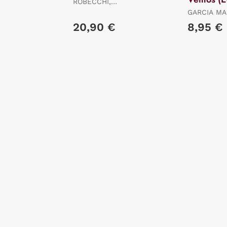
ROBECCHI,
Limitada)
ALESSANDRO
GARCIA MA
GABRIEL
20,90 €
8,95 €