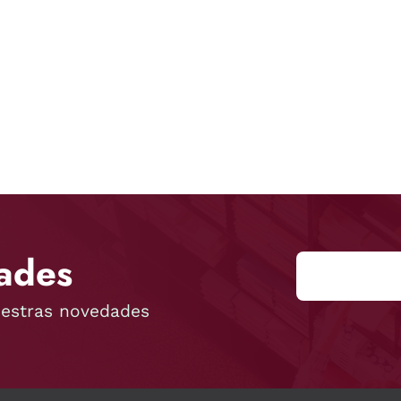
ades
uestras novedades