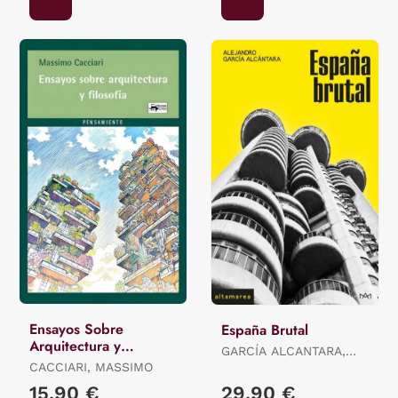
Ensayos Sobre
España Brutal
Arquitectura y
GARCÍA ALCANTARA,
Filosofía
CACCIARI, MASSIMO
ALEJANDRO
15,90 €
29,90 €