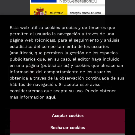
Esta web utiliza cookies propias y de terceros que
permiten al usuario la navegación a través de una
página web (técnicas), para el seguimiento y análisis
estadístico del comportamiento de los usuarios
(analíticas), que permiten la gestión de los espacios
publicitarios que, en su caso, el editor haya incluido
en una página (publicitarias) y cookies que almacenan
Esta actividad ha recibido una ayuda
información del comportamiento de los usuarios
para la modernización de las librerías de
obtenida a través de la observación continuada de sus
la Comunidad de Madrid
hábitos de navegación. Si acepta este aviso
correspondiente al año 2025.
consideraremos que acepta su uso. Puede obtener
más información
aquí
.
Aceptar cookies
2026 ©
Enclave de libros
. Todos los Derechos Reservados |
Trevenque Group
Rechazar cookies