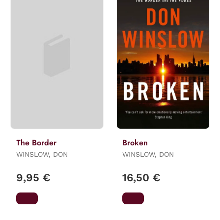
The Border
Broken
WINSLOW, DON
WINSLOW, DON
9,95 €
16,50 €