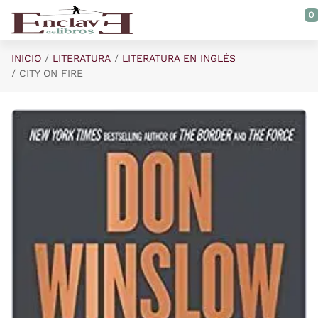
Saltar al contenido principal
0
INICIO
LITERATURA
LITERATURA EN INGLÉS
CITY ON FIRE