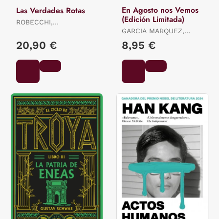
En Agosto nos Vemos
Las Verdades Rotas
(Edición Limitada)
ROBECCHI,
ALESSANDRO
GARCIA MARQUEZ,
GABRIEL
20,90 €
8,95 €