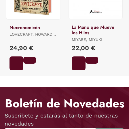
La Mano que Mueve
Necronomicón
los Hilos
LOVECRAFT, HOWARD
PHILLIPS
MIYABE, MIYUKI
24,90 €
22,00 €
Boletín de Novedades
Suscríbete y estarás al tanto de nuestras
novedades