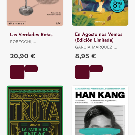
En Agosto nos Vemos
Las Verdades Rotas
(Edición Limitada)
ROBECCHI,
ALESSANDRO
GARCIA MARQUEZ,
GABRIEL
20,90 €
8,95 €