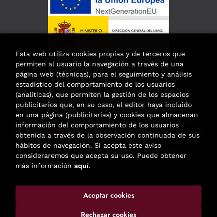
Esta web utiliza cookies propias y de terceros que
permiten al usuario la navegación a través de una
página web (técnicas), para el seguimiento y análisis
estadístico del comportamiento de los usuarios
(analíticas), que permiten la gestión de los espacios
publicitarios que, en su caso, el editor haya incluido
en una página (publicitarias) y cookies que almacenan
Esta actividad ha recibido una ayuda
información del comportamiento de los usuarios
para la modernización de las librerías de
obtenida a través de la observación continuada de sus
la Comunidad de Madrid
hábitos de navegación. Si acepta este aviso
correspondiente al año 2025.
consideraremos que acepta su uso. Puede obtener
más información
aquí
.
Aceptar cookies
2026 ©
Enclave de libros
. Todos los Derechos Reservados |
Trevenque Group
Rechazar cookies