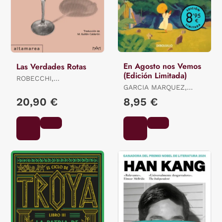
En Agosto nos Vemos
Las Verdades Rotas
(Edición Limitada)
ROBECCHI,
ALESSANDRO
GARCIA MARQUEZ,
GABRIEL
20,90 €
8,95 €