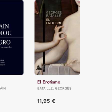
El Erotismo
AIN
BATAILLE, GEORGES
11,95 €