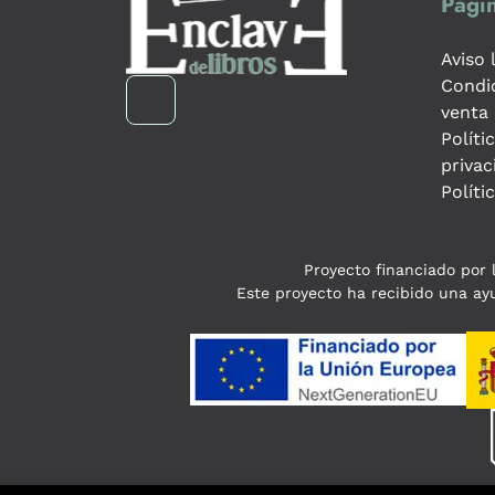
Págin
Aviso 
Condi
venta
Políti
privac
Políti
Proyecto financiado por l
Este proyecto ha recibido una ayu