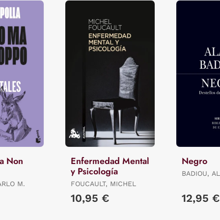
Ma Non
Enfermedad Mental
Negro
y Psicología
BADIOU, AL
ARLO M.
FOUCAULT, MICHEL
10,95 €
12,95 €