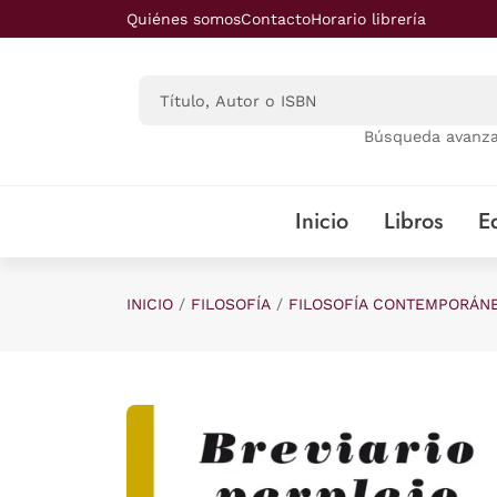
Saltar al contenido principal
Quiénes somos
Contacto
Horario librería
Búsqueda avanz
Inicio
Libros
Ed
INICIO
FILOSOFÍA
FILOSOFÍA CONTEMPORÁN