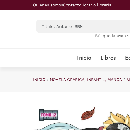
Saltar al contenido principal
Quiénes somos
Contacto
Horario librería
Búsqueda avanz
Inicio
Libros
Ed
INICIO
NOVELA GRÁFICA, INFANTIL, MANGA
M